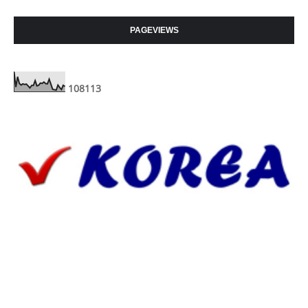
PAGEVIEWS
1
0
8
1
1
3