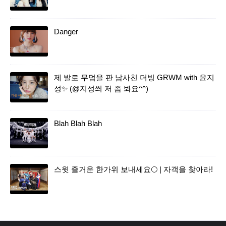
Danger
제 발로 무덤을 판 남사친 더빙 GRWM with 윤지
성✨ (@지성씌 저 좀 봐요^^)
Blah Blah Blah
스윗 즐거운 한가위 보내세요🌕 | 자객을 찾아라!