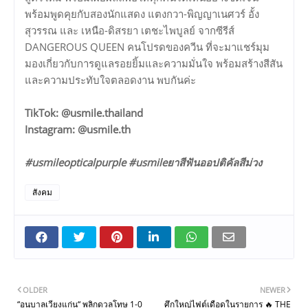
พร้อมพูดคุยกับสองนักแสดง แตงกวา-พิญญาเนศวร์ อั้ง
สุวรรณ และ เหนือ-ดิสรยา เตชะไพบูลย์ จากซีรีส์
DANGEROUS QUEEN คนโปรดของควีน ที่จะมาแชร์มุม
มองเกี่ยวกับการดูแลรอยยิ้มและความมั่นใจ พร้อมสร้างสีสัน
และความประทับใจตลอดงาน พบกันค่ะ
TikTok: @usmile.thailand
Instagram: @usmile.th
#usmileopticalpurple #usmileยาสีฟันออปติคัลสีม่วง
สังคม
OLDER
NEWER
“อนุบาลเวียงแก่น“ พลิกดวลโทษ 1-0
ศึกใหญ่ไฟต์เดือดในรายการ 🔥 THE