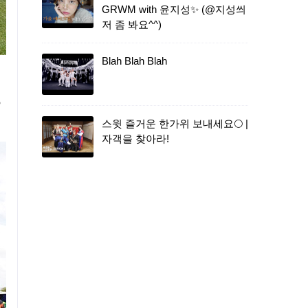
GRWM with 윤지성✨ (@지성씌
저 좀 봐요^^)
Blah Blah Blah
스윗 즐거운 한가위 보내세요🌕 |
자객을 찾아라!