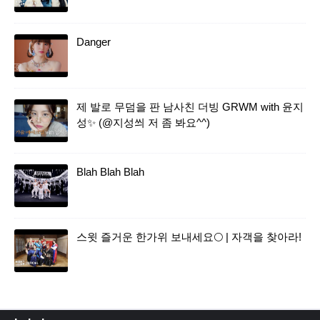
Danger
제 발로 무덤을 판 남사친 더빙 GRWM with 윤지
성✨ (@지성씌 저 좀 봐요^^)
Blah Blah Blah
스윗 즐거운 한가위 보내세요🌕 | 자객을 찾아라!