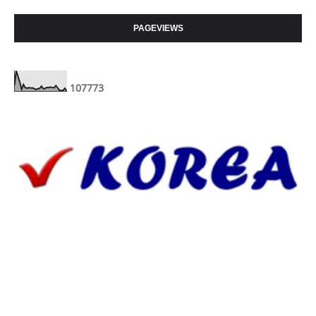
PAGEVIEWS
1
0
7
7
7
3