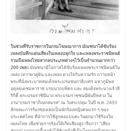
ในช่วงที่รับราชการในกรมโฆษณาการ มัณฑนาได้ขับร้อง
เพลงบันทึกแผ่นเสียงในเพลงปลุกใจ และเพลงพระราชนิพนธ์
รวมถึงเพลงไทยสากลประเภทต่างๆไว้เป็นจำนวนมากกว่า
200 เพล
ง มัณฑนามีโอกาสได้ขับร้องเพลงพระราชนิพนธ์ใน
เพลง เทวาพาคู่ฝัน และเพลง ดวงใจกับความรัก ถวายหน้า
พระที่นั่งพระบาทสมเด็จพระบรมชนกาธิเบศร มหาภูมิพล
อดุลยเดชมหาราช บรมนาถบพิตร และ สมเด็จพระนางเจ้าสิ
ริกิติ์ พระบรมราชินีนาถ พระบรมราชชนนีพันปีหลวง ใน
งาน"บรมราชาภิเษกสมรส" ณ วังสระปทุม ในปี พ.ศ. 2493
ลักษณะการร้องของเธอเป็นนักร้องหญิงคนแรก ๆ ของ
ประเทศไทย ที่นำการใช้ลูกคอแบบตะวันตกมาใช้ร้องใน
เพลงไทย เพื่อช่วยการร้องให้เกิดเสียงสูง เรียกว่า "เสียง
สมอง" นอกจากนี้เธอยังได้รับหน้าที่เป็นโฆษกหญิงยุคแรก