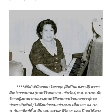
****#RIP #มัณฑณาโมรากุล (ศิลปินแห่งชาติ) สาขา
ศิลปะการแสดง (ดนตรีไทยสากล - ขับร้อง) พ.ศ. ๒๕๕๒ นัก
ร้องหญิงคนแรกของวงดนตรีลีลาศกรมโฆษณาการ(กรม
ประชาสัมพันธ์) ได้ถึงแก่กรรมอย่างสงบ เมื่อเวลา ๒๑.๔๐
น. วันอาทิตย์ที่ ๘ มีนาคม ๒๕๖๙ สิริอายุ ๑๐๒ ปี ขอให้ดวง