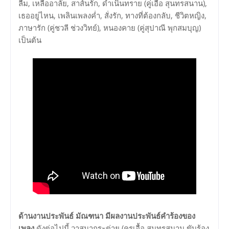
ลืม, เหลืออาลัย, สาส์นรัก, ดำเนินทราย (คู่เอื้อ สุนทรสนาน),
เธออยู่ไหน, เพลินเพลงค่ำ, สั่งรัก, ทางที่ต้องกลับ, ชีวิตหญิง,
ภาษารัก (คู่ชวลี ช่วงวิทย์), หนองคาย (คู่สุปาณี พุกสมบุญ)
เป็นต้น
ด้านงานประพันธ์ มัณฑนา มีผลงานประพันธ์คำร้องของ
เพลง
ดังต่อไปนี้ วาสนากระต่าย (ครูเอื้อ สุนทรสนาน ขับร้อง