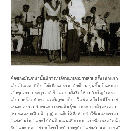
ชื่อของมัณฑนานั้นมีการเปลี่ยนแปลงมาหลายครั้ง
เมื่อแรก
เกิดเป็นเวลาที่บิดาได้เลื่อนบรรดาศักดิ์จากขุนขึ้นเป็นหลวง
เจ้าคุณพระประยุรวงศ์ จึงเมตตาตั้งชื่อให้ว่า "เจริญ" เพราะ
เกิดมาพร้อมกับความเจริญของบิดา ในช่วงหนึ่งได้มีโอกาส
เล่นละครร่วมกับคณะบรรทมสินธุ์ของ พระยาอนิรุทธเทวา
(หม่อมหลวงฟื้น พึ่งบุญ) ท่านจึงให้ชื่อสำหรับใช้เล่นละครว่า
"แสงจำเริญ" และได้บันทึกแผ่นเสียงเพลงแรกชื่อเพลง "คนึง
รัก" และเพลง "สร้อยไทรโยค" ร้องคู่กับ "แสงสม แสงยาคม"