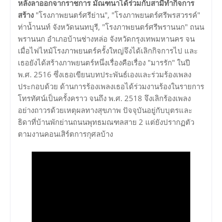
หลังลาออกจากราชการ มัณฑนาได้ร่วมกับสามีทำกิจการ
สร้าง
"โรงภาพยนตร์ศรีย่าน", "โรงภาพยนตร์ศรีพรสวรรค์"
ท่าน้ำนนท์ จังหวัดนนทบุรี, "โรงภาพยนตร์ศรีพรานนก" ถนน
พรานนก อำเภอบ้านช่างหล่อ จังหวัดกรุงเทพมหานคร จน
เมื่อไฟไหม้โรงภาพยนตร์ครั้งใหญ่จึงได้เลิกกิจการไป และ
เธอยังได้สร้างภาพยนตร์หนึ่งเรื่องคือเรื่อง "มารรัก" ในปี
พ.ศ. 2516 ซึ่งเธอเขียนบทประพันธ์เองและร่วมร้องเพลง
ประกอบด้วย ด้านการร้องเพลงเธอได้ร่วมงานร้องในรายการ
โทรทัศน์เป็นครั้งคราว จนถึง พ.ศ. 2518 จึงเลิกร้องเพลง
อย่างถาวรด้วยเหตุผลทางสุขภาพ ปัจจุบันอยู่กับบุตรและ
ธิดาที่บ้านพักย่านถนนพุทธมณฑลสาย 2 แต่ยังปรากฏตัว
ตามงานคอนเสิร์ตการกุศลบ้าง