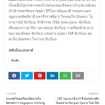
เป็นหนึ่งในบรรดาเพลงโปรดของสมเด็จพระเจ้าบรมวงศ์เธอ
เจ้าฟ้าเพชรรัตนราชสุดา สิริโสภาพัณณวดี กรมพระนคร
ปฐมบรมขัตติยานี มหาธีรราชธิดา) ใจหนอใจ (จันทนา โอ
บายวาทย์ ขับร้อง), รักมีกรรม (วินัย จุลละบุษปะ ขับร้อง),
เสียงดุเหว่า (มาริษา อมาตยกุล ขับร้อง), ราตรีสุดท้าย (รวง
ทอง ทองลั่นธม ขับร้อง) แสนห่วง (บุษยา รังสี ขับร้อง), สุด
คะนึง (มัณฑนา โมรากุล ขับร้อง)
#ศิลปินแห่งชาติ
บันเทิง
OLDER
NEWER
ประเทศไทยเตรียมเฉิดฉายใน
CRC Sports (ซี อาร์ ซี สปอร์ต) พลิก
นิทรรศการ Singapore Yachting
โฉมตลาด Racquet Sports ไทย เปิด