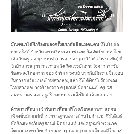
มัณฑนาได้ฝึกร้องเพลงครั้งแรกกับมิสแมคแคน
ที่ในโบสถ์
พระคริสต์ จังหวัดนครศรีธรรมราช และเริ่มหัดร้องเพลงไทย
เดิมกับครูเจอ บุรานนท์ (มารดาของสุลาลีวัลย์ สุวรรณทัต) ที่
ในบ้านสวนสุพรรณ ภายหลังเกิดแรงบันดาลใจจากการขับ
ร้องเพลงไทยสากลของ จำรัส สุวคนธ์ บวกกับมีความชื่นชอบ
ในการขับร้องเพลงไทยสากลอยู่แล้ว จึงได้ฝึกขับร้องเพลง
ไทยสากลอย่างจริงจังจาก ครูสกนธ์ มิตรานนท์, ครูเวส
สุนทรจามร และครูสริ ยงยุทธ รวมถึงฝึกฝนด้วยตนเอง
ด้านการศึกษา เข้ารับการศึกษาที่โรงเรียนเสาวภา
แต่จบ
เพียงชั้นมัธยมปีที่ 2 เพราะฐานะทางบ้านไม่อำนวย จึงได้แต่
หัดร้องเพลงกับครูสกนธ์ มิตรานนท์ และครูพิมพ์ พวงนาค
โดยเล่นละครวิทยุกับคณะจารุกนกอยู่ระยะหนึ่ง จนมีโอกาส