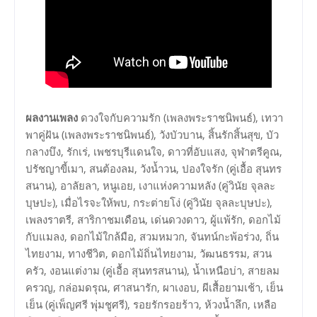
ผลงานเพลง
ดวงใจกับความรัก (เพลงพระราชนิพนธ์), เทวา
พาคู่ฝัน (เพลงพระราชนิพนธ์), วังบัวบาน, สิ้นรักสิ้นสุข, บัว
กลางบึง, รักเร่, เพชรบุรีแดนใจ, ดาวที่อับแสง, จุฬาตรีคูณ,
ปรัชญาขี้เมา, สนต้องลม, วังน้ำวน, ปองใจรัก (คู่เอื้อ สุนทร
สนาน), อาลัยลา, หนูเอย, เงาแห่งความหลัง (คู่วินัย จุลละ
บุษปะ), เมื่อไรจะให้พบ, กระต่ายโง่ (คู่วินัย จุลละบุษปะ),
เพลงราตรี, สาริกาชมเดือน, เด่นดวงดาว, ผู้แพ้รัก, ดอกไม้
กับแมลง, ดอกไม้ใกล้มือ, สวมหมวก, จันทน์กะพ้อร่วง, ถิ่น
ไทยงาม, ทางชีวิต, ดอกไม้ถิ่นไทยงาม, วัฒนธรรม, สวน
ครัว, งอนแต่งาม (คู่เอื้อ สุนทรสนาน), น้ำเหนือบ่า, สายลม
ครวญ, กล่อมดรุณ, ศาสนารัก, ผาเงอบ, ผีเสื้อยามเช้า, เย็น
เย็น (คู่เพ็ญศรี พุ่มชูศรี), รอยรักรอยร้าว, ห้วงน้ำลึก, เหลือ