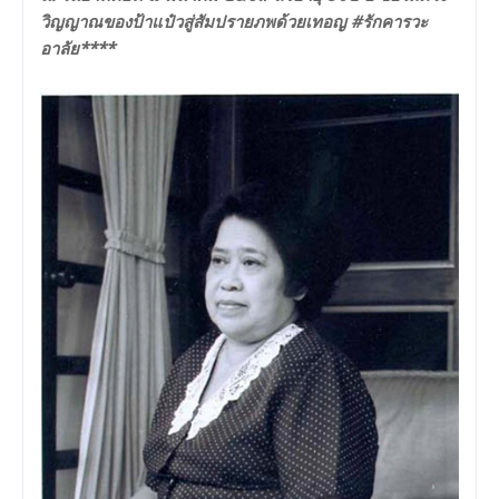
วิญญาณของป้าแป๋วสู่สัมปรายภพด้วยเทอญ #รักคารวะ
อาลัย****