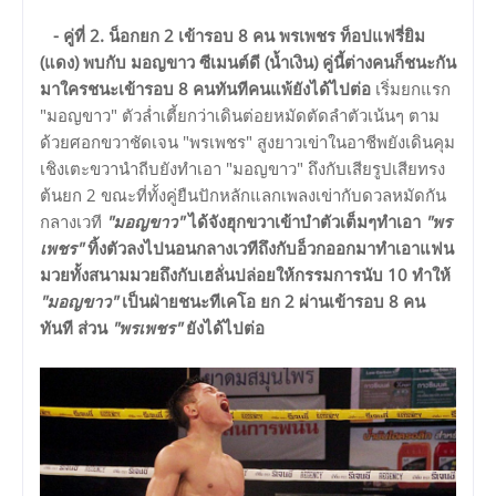
- คู่ที่ 2. น็อกยก 2 เข้ารอบ 8 คน พรเพชร ท็อปแฟรี่ยิม
(แดง) พบกับ มอญขาว ซีเมนต์ดี (น้ำเงิน)
คู่นี้ต่างคนก็ชนะกัน
มาใครชนะเข้ารอบ 8 คนทันทีคนแพ้ยังได้ไปต่อ
เริ่มยกแรก
"มอญขาว" ตัวล่ำเตี้ยกว่าเดินต่อยหมัดตัดลำตัวเน้นๆ ตาม
ด้วยศอกขวาชัดเจน "พรเพชร" สูงยาวเข่าในอาชีพยังเดินคุม
เชิงเตะขวานำถีบยังทำเอา "มอญขาว" ถึงกับเสียรูปเสียทรง
ต้นยก 2 ขณะที่ทั้งคู่ยืนปักหลักแลกเพลงเข่ากับดวลหมัดกัน
กลางเวที
"มอญขาว"
ได้จังฮุกขวาเข้าบำตัวเต็มๆทำเอา
"พร
เพชร"
ทิ้งตัวลงไปนอนกลางเวทีถึงกับอ็วกออกมาทำเอาแฟน
มวยทั้งสนามมวยถึงกับเฮลั่นปล่อยให้กรรมการนับ 10 ทำให้
"มอญขาว"
เป็นฝ่ายชนะทีเคโอ ยก 2 ผ่านเข้ารอบ 8 คน
ทันที ส่วน
"พรเพชร"
ยังได้ไปต่อ