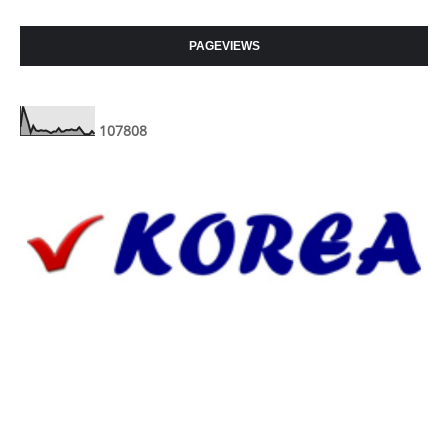
PAGEVIEWS
1
0
7
8
0
8