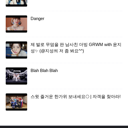
Danger
제 발로 무덤을 판 남사친 더빙 GRWM with 윤지
성✨ (@지성씌 저 좀 봐요^^)
Blah Blah Blah
스윗 즐거운 한가위 보내세요🌕 | 자객을 찾아라!