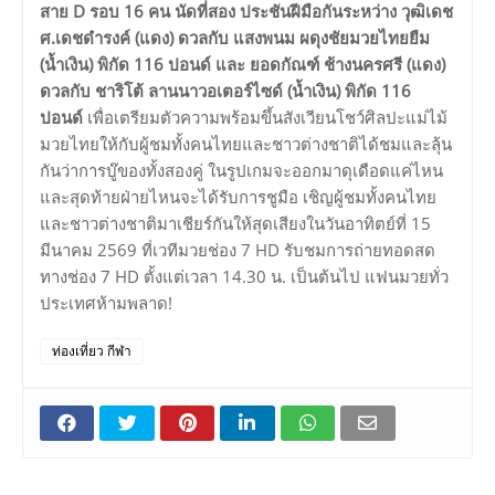
สาย D รอบ 16 คน นัดที่สอง ประชันฝีมือกันระหว่าง วุฒิเดช
ศ.เดชดำรงค์ (แดง) ดวลกับ แสงพนม ผดุงชัยมวยไทยยืม
(น้ำเงิน) พิกัด 116 ปอนด์ และ ยอดกัณฑ์ ช้างนครศรี (แดง)
ดวลกับ ชาริโต้ ลานนาวอเตอร์ไซด์ (น้ำเงิน) พิกัด 116
ปอนด์
เพื่อเตรียมตัวความพร้อมขึ้นสังเวียนโชว์ศิลปะแม่ไม้
มวยไทยให้กับผู้ชมทั้งคนไทยและชาวต่างชาติได้ชมและลุ้น
กันว่าการบู๊ของทั้งสองคู่ ในรูปเกมจะออกมาดุเดือดแค่ไหน
และสุดท้ายฝ่ายไหนจะได้รับการชูมือ เชิญผู้ชมทั้งคนไทย
และชาวต่างชาติมาเชียร์กันให้สุดเสียงในวันอาทิตย์ที่ 15
มีนาคม 2569 ที่เวทีมวยช่อง 7 HD รับชมการถ่ายทอดสด
ทางช่อง 7 HD ตั้งแต่เวลา 14.30 น. เป็นต้นไป แฟนมวยทั่ว
ประเทศห้ามพลาด!
ท่องเที่ยว กีฬา