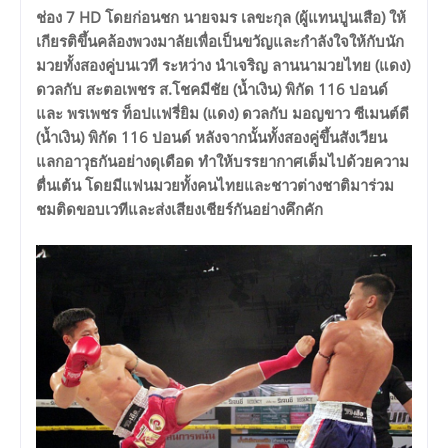
ช่อง 7 HD โดยก่อนชก นายจมร เลขะกุล (ผู้แทนปูนเสือ) ให้
เกียรติขึ้นคล้องพวงมาลัยเพื่อเป็นขวัญและกำลังใจให้กับนัก
มวยทั้งสองคู่บนเวที ระหว่าง นําเจริญ ลานนามวยไทย (แดง)
ดวลกับ สะตอเพชร ส.โชคมีชัย (น้ำเงิน) พิกัด 116 ปอนด์
และ พรเพชร ท็อปเเฟรี่ยิม (แดง) ดวลกับ มอญขาว ซีเมนต์ดี
(น้ำเงิน) พิกัด 116 ปอนด์ หลังจากนั้นทั้งสองคู่ขึ้นสังเวียน
แลกอาวุธกันอย่างดุเดือด ทำให้บรรยากาศเต็มไปด้วยความ
ตื่นเต้น โดยมีแฟนมวยทั้งคนไทยและชาวต่างชาติมาร่วม
ชมติดขอบเวทีและส่งเสียงเชียร์กันอย่างคึกคัก