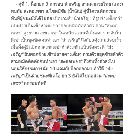
- คู่ที่ 1. น็อกยก 3 ตกรอบ นำเจริญ ลานนามวยไทย (แดง)
พบกับ สะตอเพชร ส.โชคมีชัย (น้ำเงิน) คู่นี้ใครแพ้ตกรอบ
ทันทีผู้ชนะยังได้ไปต่อ
เปิดเกมส์ "นำเจริญ" ที่รูปร่างเตื้ยกว่า
เป็นฝ่ายเดินเข้าหาเตะขวาต่อยหมัดตัดลำตัว ด้าน "สะตอ
เพชร" สูงยาวมวยขวาเข่าในเหนียวแน่นที่เดินเตะขวาจับใน
ตีเข่าเป็นชุดชัดเจนทำเอา "นำเจริญ" ถึงกับสดุ้งเกมส์จบเร็ว
เมื่อทั้งคู่ยืนปักดวลเพลงเข่ากำลังเพลินเป็นจังหวะที่
"นำ
เจริญ"
สับศอกซ้ายเข้าปลายคางเต็มๆ ตามด้วยฮุคซ้ายลำตัว
สามหมัดติดต่อกันทำเอา "สะตอเพชร" ถึงกับทิ้งตัวลงไป
นอนให้กรรมการนับ 10 แถมกับอ็อกออกมา ทำให้
"นำ
เจริญ"
เป็นฝ่ายชนะทีเคโอ ยก 3 ยังได้ไปต่อส่วน
"สะตอ
เพชร"
ตกรอบทันที